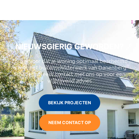
NIEUWSGIERIG GEWORDEN?
Zorg ervoor dat je woning optimaal beschermd
is met het buitenschilderwerk van Danenberg
Schilders. Neem contact met ons op voor een
vrijblijvend advies
BEKIJK PROJECTEN
NEEM CONTACT OP