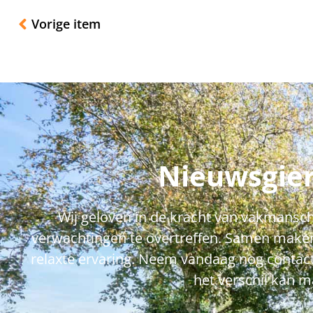
Vorige item
Nieuwsgier
Wij geloven in de kracht van vakmansch
verwachtingen te overtreffen. Samen maken
relaxte ervaring. Neem vandaag nog contac
het verschil kan m