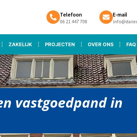
Telefoon
E-mail
06 21 447 708
info@danen
ZAKELIJK
PROJECTEN
OVER ONS
FAQ
en vastgoedpand in