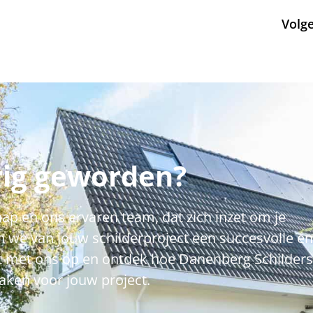
Volg
ig geworden?
ap en ons ervaren team, dat zich inzet om je
 we van jouw schilderproject een succesvolle en
t met ons op en ontdek hoe Danenberg Schilders
aken voor jouw project.