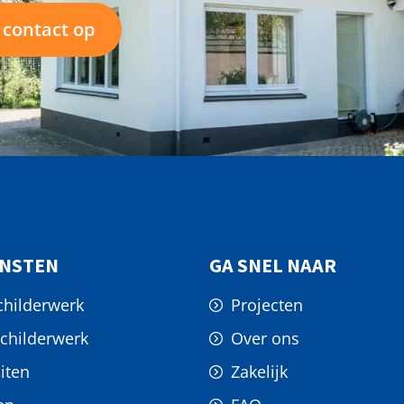
contact op
ENSTEN
GA SNEL NAAR
childerwerk
Projecten
childerwerk
Over ons
iten
Zakelijk