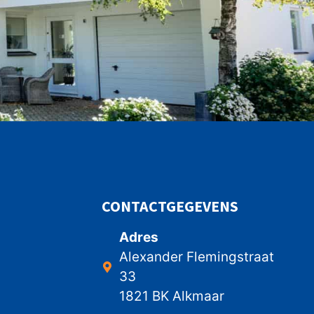
CONTACTGEGEVENS
Adres
Alexander Flemingstraat
33
1821 BK Alkmaar